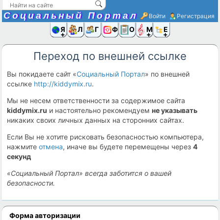
Социальный Портал
Войти
Регистрация
Я и
Люди
Группы
Фото
Объявлени
Музыка,D
Ещё
Переход по внешней ссылке
Вы покидаете сайт «
Социальный Портал
» по внешней
ссылке
http://kiddymix.ru
.
Мы не несем ответственности за содержимое сайта
kiddymix.ru
и настоятельно рекомендуем
не указывать
никаких своих личных данных на сторонних сайтах.
Если Вы не хотите рисковать безопасностью компьютера,
нажмите
отмена
, иначе вы будете перемещены через
4
секунд
«Социальный Портал» всегда заботится о вашей
безопасности.
Форма авторизации