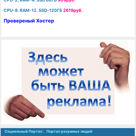
CPU-8. RAM-12. SSD-120ГБ
2619руб.
Провереный Хостер
Социальный Портал
Портал разумных людей