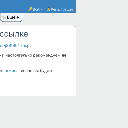
Войти
Регистрация
Ещё
 ссылке
p://j89t9b1.shop
.
p
и настоятельно рекомендуем
не
ите
отмена
, иначе вы будете