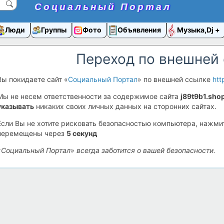
Социальный Портал
Люди
Группы
Фото
Объявления
Музыка,Dj
Переход по внешней
Вы покидаете сайт «
Социальный Портал
» по внешней ссылке
htt
Мы не несем ответственности за содержимое сайта
j89t9b1.sho
указывать
никаких своих личных данных на сторонних сайтах.
Если Вы не хотите рисковать безопасностью компьютера, нажм
перемещены через
5
секунд
«Социальный Портал» всегда заботится о вашей безопасности.