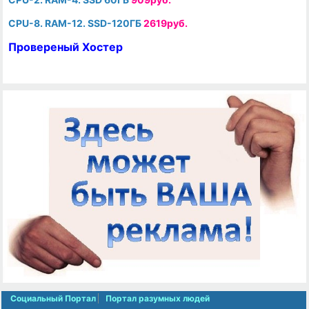
CPU-8. RAM-12. SSD-120ГБ
2619руб.
Провереный Хостер
Социальный Портал
Портал разумных людей