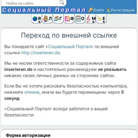
Социальный Портал
Войти
Регистрация
Я и
Люди
Группы
Фото
Объявлени
Музыка,D
Ещё
Переход по внешней ссылке
Вы покидаете сайт «
Социальный Портал
» по внешней
ссылке
http://inserieren.de
.
Мы не несем ответственности за содержимое сайта
inserieren.de
и настоятельно рекомендуем
не указывать
никаких своих личных данных на сторонних сайтах.
Если Вы не хотите рисковать безопасностью компьютера,
нажмите
отмена
, иначе вы будете перемещены через
5
секунд
«Социальный Портал» всегда заботится о вашей
безопасности.
Форма авторизации