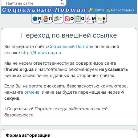
Социальный Портал
Войти
Регистрация
Я и
Люди
Группы
Фото
Объявлени
Музыка,D
Ещё
Переход по внешней ссылке
Вы покидаете сайт «
Социальный Портал
» по внешней
ссылке
http://ifnews.org.ua
.
Мы не несем ответственности за содержимое сайта
ifnews.org.ua
и настоятельно рекомендуем
не указывать
никаких своих личных данных на сторонних сайтах.
Если Вы не хотите рисковать безопасностью компьютера,
нажмите
отмена
, иначе вы будете перемещены через
4
секунд
«Социальный Портал» всегда заботится о вашей
безопасности.
Форма авторизации