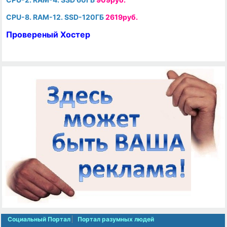
CPU-8. RAM-12. SSD-120ГБ
2619руб.
Провереный Хостер
Социальный Портал
Портал разумных людей