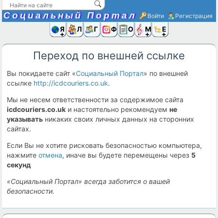
Социальный Портал
Войти
Регистрация
Я и
Люди
Группы
Фото
Объявлени
Музыка,D
Ещё
Переход по внешней ссылке
Вы покидаете сайт «
Социальный Портал
» по внешней
ссылке
http://icdcouriers.co.uk
.
Мы не несем ответственности за содержимое сайта
icdcouriers.co.uk
и настоятельно рекомендуем
не
указывать
никаких своих личных данных на сторонних
сайтах.
Если Вы не хотите рисковать безопасностью компьютера,
нажмите
отмена
, иначе вы будете перемещены через
5
секунд
«Социальный Портал» всегда заботится о вашей
безопасности.