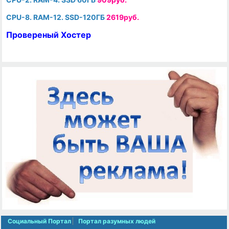
CPU-8. RAM-12. SSD-120ГБ
2619руб.
Провереный Хостер
Социальный Портал
Портал разумных людей