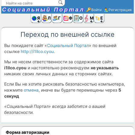
Социальный Портал
Войти
Регистрация
Я и
Люди
Группы
Фото
Объявлени
Музыка,D
Ещё
Переход по внешней ссылке
Вы покидаете сайт «
Социальный Портал
» по внешней
ссылке
http://i1llco.cyou
.
Мы не несем ответственности за содержимое сайта
i1llco.cyou
и настоятельно рекомендуем
не указывать
никаких своих личных данных на сторонних сайтах.
Если Вы не хотите рисковать безопасностью компьютера,
нажмите
отмена
, иначе вы будете перемещены через
5
секунд
«Социальный Портал» всегда заботится о вашей
безопасности.
Форма авторизации