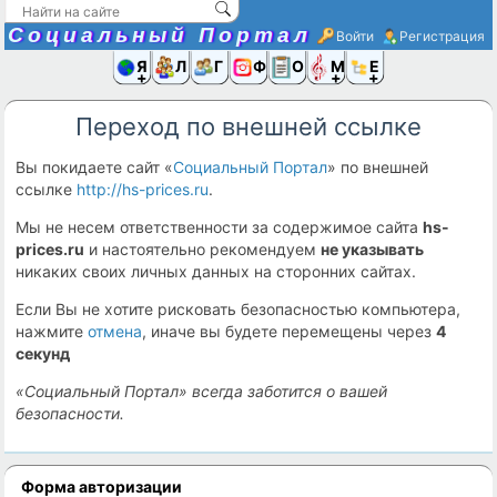
Социальный Портал
Войти
Регистрация
Я и
Люди
Группы
Фото
Объявлени
Музыка,D
Ещё
Переход по внешней ссылке
Вы покидаете сайт «
Социальный Портал
» по внешней
ссылке
http://hs-prices.ru
.
Мы не несем ответственности за содержимое сайта
hs-
prices.ru
и настоятельно рекомендуем
не указывать
никаких своих личных данных на сторонних сайтах.
Если Вы не хотите рисковать безопасностью компьютера,
нажмите
отмена
, иначе вы будете перемещены через
3
секунд
«Социальный Портал» всегда заботится о вашей
безопасности.
Форма авторизации