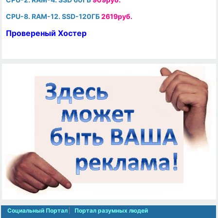
CPU-8. RAM-12. SSD-120ГБ
2619руб.
Провереный Хостер
Социальный Портал
Портал разумных людей