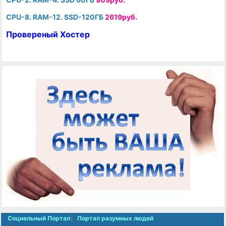
CPU-8. RAM-12. SSD-120ГБ
2619руб.
Провереный Хостер
Социальный Портал
Портал разумных людей