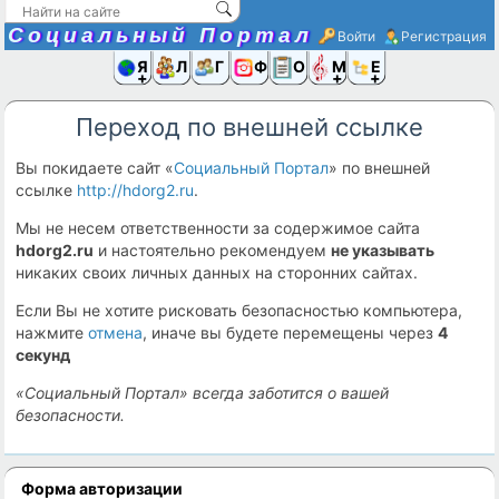
Социальный Портал
Войти
Регистрация
Я и
Люди
Группы
Фото
Объявлени
Музыка,D
Ещё
Переход по внешней ссылке
Вы покидаете сайт «
Социальный Портал
» по внешней
ссылке
http://hdorg2.ru
.
Мы не несем ответственности за содержимое сайта
hdorg2.ru
и настоятельно рекомендуем
не указывать
никаких своих личных данных на сторонних сайтах.
Если Вы не хотите рисковать безопасностью компьютера,
нажмите
отмена
, иначе вы будете перемещены через
4
секунд
«Социальный Портал» всегда заботится о вашей
безопасности.
Форма авторизации