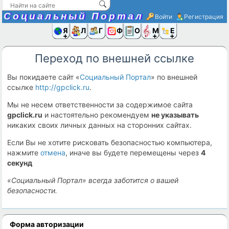
Социальный Портал
Войти
Регистрация
Я и
Люди
Группы
Фото
Объявлени
Музыка,D
Ещё
Переход по внешней ссылке
Вы покидаете сайт «
Социальный Портал
» по внешней
ссылке
http://gpclick.ru
.
Мы не несем ответственности за содержимое сайта
gpclick.ru
и настоятельно рекомендуем
не указывать
никаких своих личных данных на сторонних сайтах.
Если Вы не хотите рисковать безопасностью компьютера,
нажмите
отмена
, иначе вы будете перемещены через
4
секунд
«Социальный Портал» всегда заботится о вашей
безопасности.
Форма авторизации