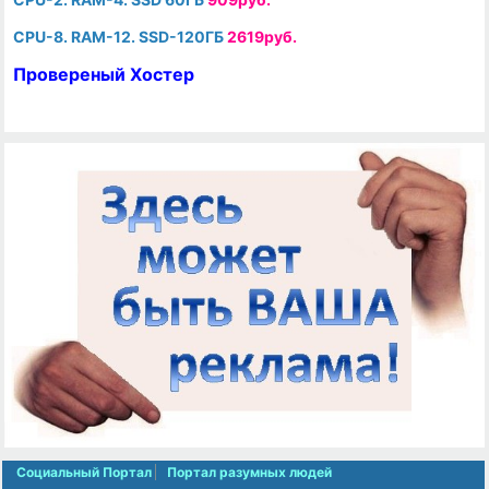
CPU-8. RAM-12. SSD-120ГБ
2619руб.
Провереный Хостер
Социальный Портал
Портал разумных людей