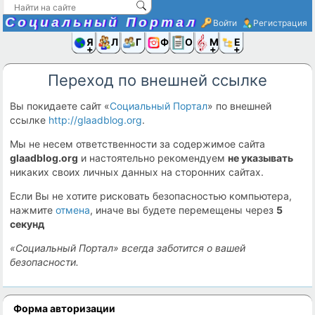
Социальный Портал
Войти
Регистрация
Я и
Люди
Группы
Фото
Объявлени
Музыка,D
Ещё
Переход по внешней ссылке
Вы покидаете сайт «
Социальный Портал
» по внешней
ссылке
http://glaadblog.org
.
Мы не несем ответственности за содержимое сайта
glaadblog.org
и настоятельно рекомендуем
не указывать
никаких своих личных данных на сторонних сайтах.
Если Вы не хотите рисковать безопасностью компьютера,
нажмите
отмена
, иначе вы будете перемещены через
5
секунд
«Социальный Портал» всегда заботится о вашей
безопасности.
Форма авторизации