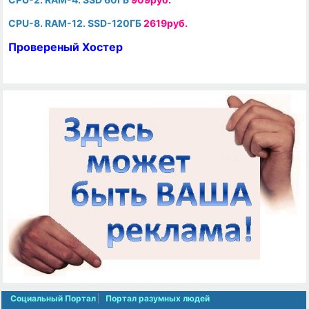
CPU-8. RAM-12. SSD-120ГБ
2619руб.
Провереный Хостер
Социальный Портал
Портал разумных людей