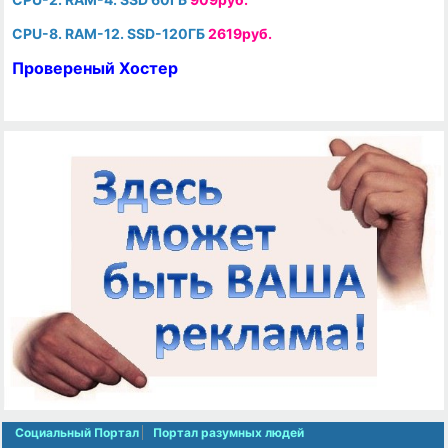
CPU-8. RAM-12. SSD-120ГБ
2619руб.
Провереный Хостер
Социальный Портал
Портал разумных людей