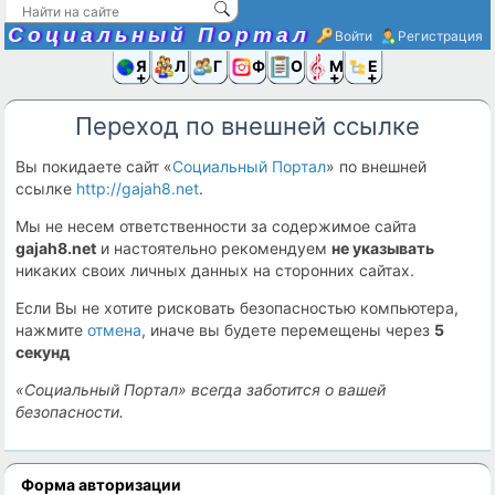
Социальный Портал
Войти
Регистрация
Я и
Люди
Группы
Фото
Объявлени
Музыка,D
Ещё
Переход по внешней ссылке
Вы покидаете сайт «
Социальный Портал
» по внешней
ссылке
http://gajah8.net
.
Мы не несем ответственности за содержимое сайта
gajah8.net
и настоятельно рекомендуем
не указывать
никаких своих личных данных на сторонних сайтах.
Если Вы не хотите рисковать безопасностью компьютера,
нажмите
отмена
, иначе вы будете перемещены через
5
секунд
«Социальный Портал» всегда заботится о вашей
безопасности.
Форма авторизации