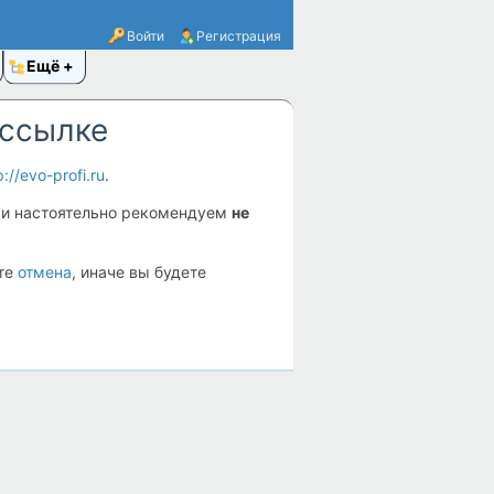
Войти
Регистрация
Ещё
 ссылке
p://evo-profi.ru
.
и настоятельно рекомендуем
не
ите
отмена
, иначе вы будете