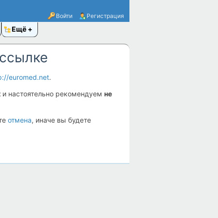
Войти
Регистрация
Ещё
 ссылке
p://euromed.net
.
t
и настоятельно рекомендуем
не
ите
отмена
, иначе вы будете