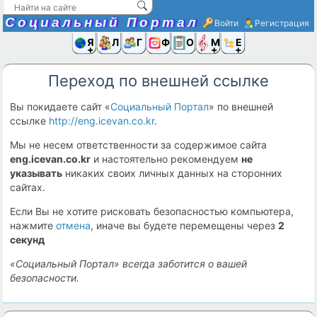
Социальный Портал
Войти
Регистрация
Я и
Люди
Группы
Фото
Объявлени
Музыка,D
Ещё
Переход по внешней ссылке
Вы покидаете сайт «
Социальный Портал
» по внешней
ссылке
http://eng.icevan.co.kr
.
Мы не несем ответственности за содержимое сайта
eng.icevan.co.kr
и настоятельно рекомендуем
не
указывать
никаких своих личных данных на сторонних
сайтах.
Если Вы не хотите рисковать безопасностью компьютера,
нажмите
отмена
, иначе вы будете перемещены через
2
секунд
«Социальный Портал» всегда заботится о вашей
безопасности.