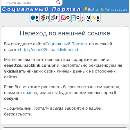
Социальный Портал
Войти
Регистрация
Я и
Люди
Группы
Фото
Объявлени
Музыка,D
Ещё
Переход по внешней ссылке
Вы покидаете сайт «
Социальный Портал
» по внешней
ссылке
http://eeae02e.ibacklink.com.br
.
Мы не несем ответственности за содержимое сайта
eeae02e.ibacklink.com.br
и настоятельно рекомендуем
не
указывать
никаких своих личных данных на сторонних
сайтах.
Если Вы не хотите рисковать безопасностью компьютера,
нажмите
отмена
, иначе вы будете перемещены через
5
секунд
«Социальный Портал» всегда заботится о вашей
безопасности.