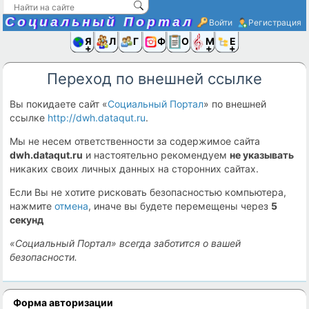
Социальный Портал
Войти
Регистрация
Я и
Люди
Группы
Фото
Объявлени
Музыка,D
Ещё
Переход по внешней ссылке
Вы покидаете сайт «
Социальный Портал
» по внешней
ссылке
http://dwh.dataqut.ru
.
Мы не несем ответственности за содержимое сайта
dwh.dataqut.ru
и настоятельно рекомендуем
не указывать
никаких своих личных данных на сторонних сайтах.
Если Вы не хотите рисковать безопасностью компьютера,
нажмите
отмена
, иначе вы будете перемещены через
5
секунд
«Социальный Портал» всегда заботится о вашей
безопасности.
Форма авторизации