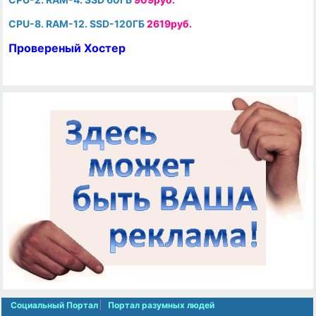
CPU-8. RAM-12. SSD-120ГБ
2619руб.
Провереный Хостер
Социальный Портал
Портал разумных людей