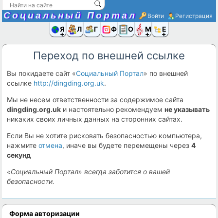
Социальный Портал
Войти
Регистрация
Я и
Люди
Группы
Фото
Объявлени
Музыка,D
Ещё
Переход по внешней ссылке
Вы покидаете сайт «
Социальный Портал
» по внешней
ссылке
http://dingding.org.uk
.
Мы не несем ответственности за содержимое сайта
dingding.org.uk
и настоятельно рекомендуем
не указывать
никаких своих личных данных на сторонних сайтах.
Если Вы не хотите рисковать безопасностью компьютера,
нажмите
отмена
, иначе вы будете перемещены через
4
секунд
«Социальный Портал» всегда заботится о вашей
безопасности.
Форма авторизации