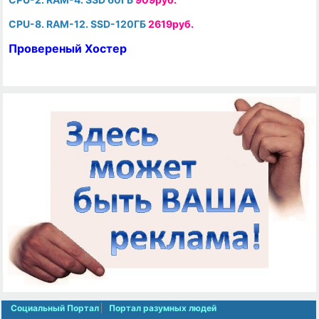
CPU-8. RAM-12. SSD-120ГБ
2619руб.
Провереный Хостер
Социальный Портал
Портал разумных людей