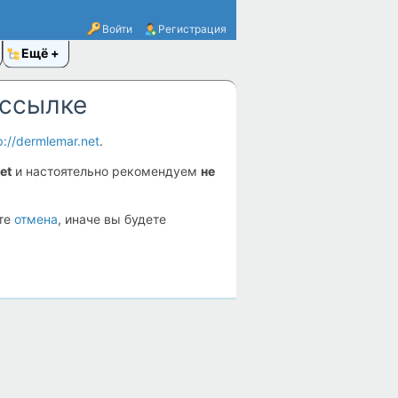
Войти
Регистрация
Ещё
 ссылке
p://dermlemar.net
.
et
и настоятельно рекомендуем
не
ите
отмена
, иначе вы будете