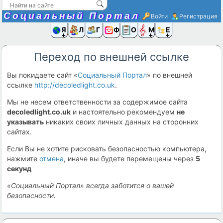
Социальный Портал
Войти
Регистрация
Я и
Люди
Группы
Фото
Объявлени
Музыка,D
Ещё
Переход по внешней ссылке
Вы покидаете сайт «
Социальный Портал
» по внешней
ссылке
http://decoledlight.co.uk
.
Мы не несем ответственности за содержимое сайта
decoledlight.co.uk
и настоятельно рекомендуем
не
указывать
никаких своих личных данных на сторонних
сайтах.
Если Вы не хотите рисковать безопасностью компьютера,
нажмите
отмена
, иначе вы будете перемещены через
5
секунд
«Социальный Портал» всегда заботится о вашей
безопасности.