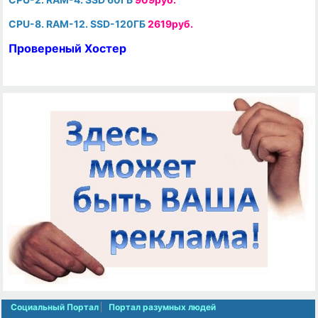
CPU-8. RAM-12. SSD-120ГБ
2619руб.
Провереный Хостер
Социальный Портал
Портал разумных людей