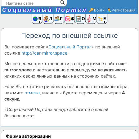
Социальный Портал
Войти
Регистрация
Я и
Люди
Группы
Фото
Объявлени
Музыка,D
Ещё
Переход по внешней ссылке
Вы покидаете сайт «
Социальный Портал
» по внешней
ссылке
http://car-mirror.space
.
Мы не несем ответственности за содержимое сайта
car-
mirror.space
и настоятельно рекомендуем
не указывать
никаких своих личных данных на сторонних сайтах.
Если Вы не хотите рисковать безопасностью компьютера,
нажмите
отмена
, иначе вы будете перемещены через
4
секунд
«Социальный Портал» всегда заботится о вашей
безопасности.
Форма авторизации