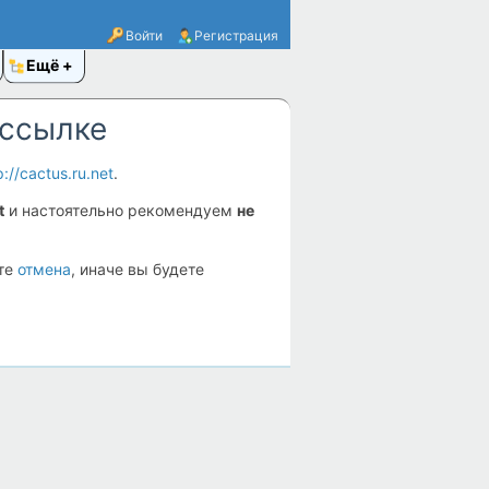
Войти
Регистрация
Ещё
 ссылке
p://cactus.ru.net
.
t
и настоятельно рекомендуем
не
ите
отмена
, иначе вы будете