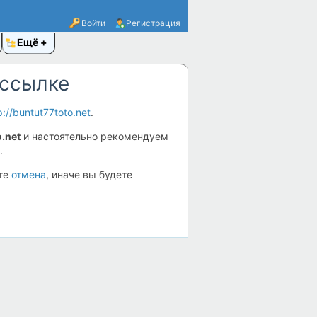
Войти
Регистрация
Ещё
 ссылке
p://buntut77toto.net
.
.net
и настоятельно рекомендуем
.
ите
отмена
, иначе вы будете