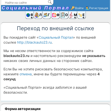
Социальный Портал
Войти
Регистрация
Я и
Люди
Группы
Фото
Объявлени
Музыка,D
Ещё
Переход по внешней ссылке
Вы покидаете сайт «
Социальный Портал
» по внешней
ссылке
http://blackauto23.ru
.
Мы не несем ответственности за содержимое сайта
blackauto23.ru
и настоятельно рекомендуем
не указывать
никаких своих личных данных на сторонних сайтах.
Если Вы не хотите рисковать безопасностью компьютера,
нажмите
отмена
, иначе вы будете перемещены через
4
секунд
«Социальный Портал» всегда заботится о вашей
безопасности.
Форма авторизации