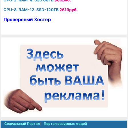
CPU-8. RAM-12. SSD-120ГБ
2619руб.
Провереный Хостер
Социальный Портал
Портал разумных людей