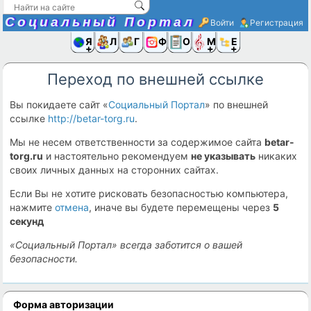
Социальный Портал
Войти
Регистрация
Я и
Люди
Группы
Фото
Объявлени
Музыка,D
Ещё
Переход по внешней ссылке
Вы покидаете сайт «
Социальный Портал
» по внешней
ссылке
http://betar-torg.ru
.
Мы не несем ответственности за содержимое сайта
betar-
torg.ru
и настоятельно рекомендуем
не указывать
никаких
своих личных данных на сторонних сайтах.
Если Вы не хотите рисковать безопасностью компьютера,
нажмите
отмена
, иначе вы будете перемещены через
5
секунд
«Социальный Портал» всегда заботится о вашей
безопасности.
Форма авторизации