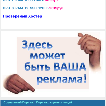
CPU-8. RAM-12. SSD-120ГБ
2619руб.
Провереный Хостер
Социальный Портал
Портал разумных людей