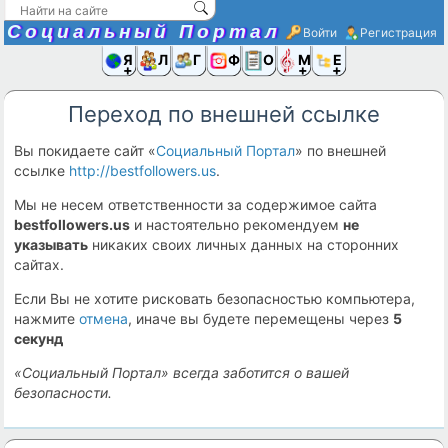
Социальный Портал
Войти
Регистрация
Я и
Люди
Группы
Фото
Объявлени
Музыка,D
Ещё
Переход по внешней ссылке
Вы покидаете сайт «
Социальный Портал
» по внешней
ссылке
http://bestfollowers.us
.
Мы не несем ответственности за содержимое сайта
bestfollowers.us
и настоятельно рекомендуем
не
указывать
никаких своих личных данных на сторонних
сайтах.
Если Вы не хотите рисковать безопасностью компьютера,
нажмите
отмена
, иначе вы будете перемещены через
5
секунд
«Социальный Портал» всегда заботится о вашей
безопасности.