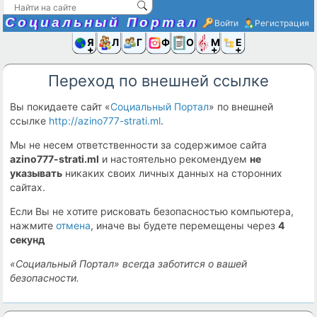
Социальный Портал
Войти
Регистрация
Я и
Люди
Группы
Фото
Объявлени
Музыка,D
Ещё
Переход по внешней ссылке
Вы покидаете сайт «
Социальный Портал
» по внешней
ссылке
http://azino777-strati.ml
.
Мы не несем ответственности за содержимое сайта
azino777-strati.ml
и настоятельно рекомендуем
не
указывать
никаких своих личных данных на сторонних
сайтах.
Если Вы не хотите рисковать безопасностью компьютера,
нажмите
отмена
, иначе вы будете перемещены через
4
секунд
«Социальный Портал» всегда заботится о вашей
безопасности.