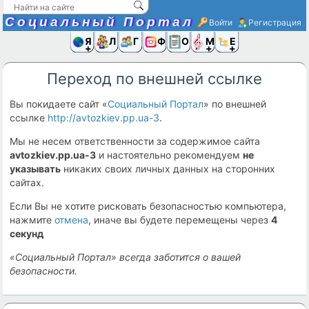
Социальный Портал
Войти
Регистрация
Я и
Люди
Группы
Фото
Объявлени
Музыка,D
Ещё
Переход по внешней ссылке
Вы покидаете сайт «
Социальный Портал
» по внешней
ссылке
http://avtozkiev.pp.ua-3
.
Мы не несем ответственности за содержимое сайта
avtozkiev.pp.ua-3
и настоятельно рекомендуем
не
указывать
никаких своих личных данных на сторонних
сайтах.
Если Вы не хотите рисковать безопасностью компьютера,
нажмите
отмена
, иначе вы будете перемещены через
4
секунд
«Социальный Портал» всегда заботится о вашей
безопасности.