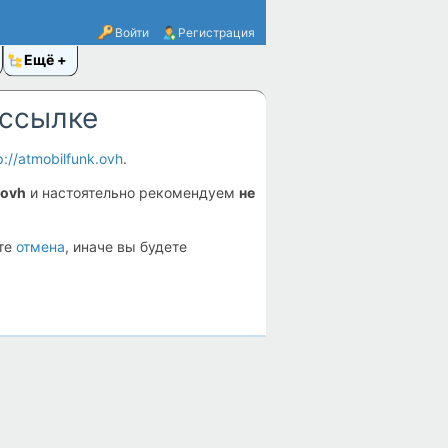
Войти
Регистрация
Ещё
 ссылке
p://atmobilfunk.ovh
.
.ovh
и настоятельно рекомендуем
не
ите
отмена
, иначе вы будете