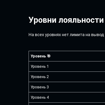
Уровни лояльности
На всех уровнях нет лимита на вывод
Уровень 🎯
Уровень 1
Уровень 2
Уровень 3
Уровень 4