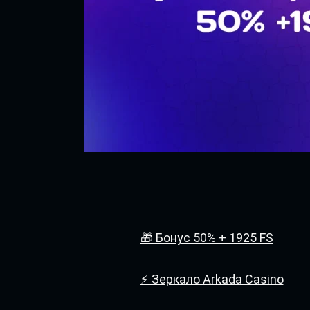
🎁 Бонус 50% + 1925 FS
⚡ Зеркало Arkada Casino