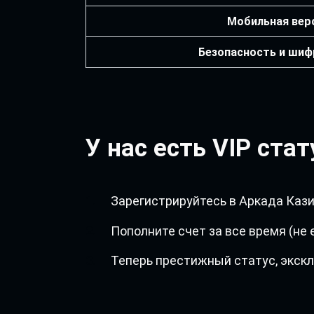
Мобильная вер
Безопасность и шиф
У нас есть VIP стат
Зарегистрируйтесь в Аркада Кази
Пополните счет за все время (не 
Теперь престижный статус, экск