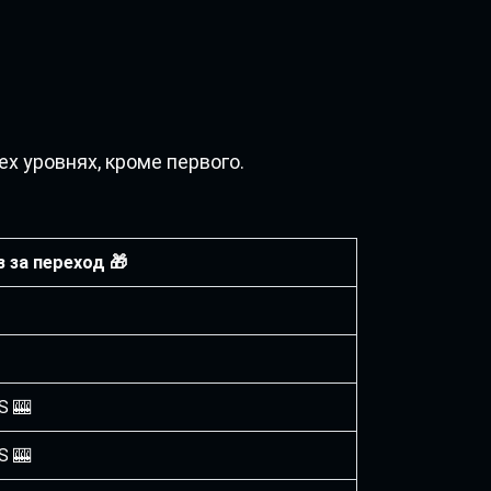
х уровнях, кроме первого.
з за переход 🎁
S 🎰
S 🎰