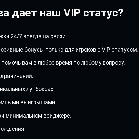
а дает наш VIP статус?
ки 24/7 всегда на связи.
зивные бонусы только для игроков с VIP статусом.
 помочь вам в любое время по любому вопросу.
ограничений.
никальных лутбоксах.
ромными выигрышами.
ри минимальном вейджере.
рождения!