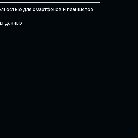
олностью для смартфонов и планшетов
ты данных