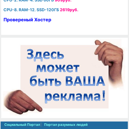
CPU-8. RAM-12. SSD-120ГБ
2619руб.
Провереный Хостер
Социальный Портал
Портал разумных людей