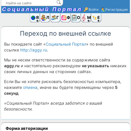
Социальный Портал
Войти
Регистрация
Я и
Люди
Группы
Фото
Объявлени
Музыка,D
Ещё
Переход по внешней ссылке
Вы покидаете сайт «
Социальный Портал
» по внешней
ссылке
http://aggy.ru
.
Мы не несем ответственности за содержимое сайта
aggy.ru
и настоятельно рекомендуем
не указывать
никаких
своих личных данных на сторонних сайтах.
Если Вы не хотите рисковать безопасностью компьютера,
нажмите
отмена
, иначе вы будете перемещены через
5
секунд
«Социальный Портал» всегда заботится о вашей
безопасности.
Форма авторизации