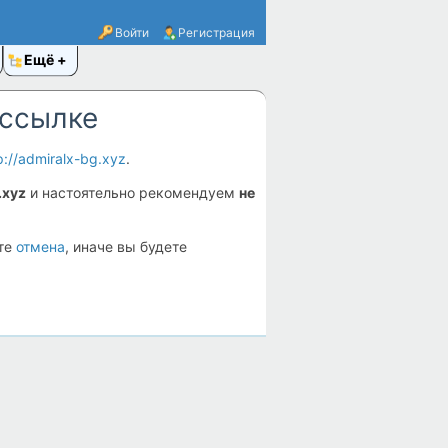
Войти
Регистрация
Ещё
 ссылке
p://admiralx-bg.xyz
.
.xyz
и настоятельно рекомендуем
не
ите
отмена
, иначе вы будете