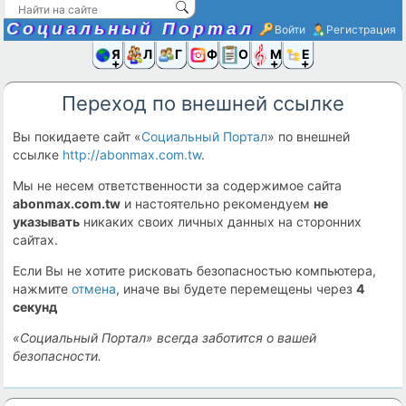
Социальный Портал
Войти
Регистрация
Я и
Люди
Группы
Фото
Объявлени
Музыка,D
Ещё
Переход по внешней ссылке
Вы покидаете сайт «
Социальный Портал
» по внешней
ссылке
http://abonmax.com.tw
.
Мы не несем ответственности за содержимое сайта
abonmax.com.tw
и настоятельно рекомендуем
не
указывать
никаких своих личных данных на сторонних
сайтах.
Если Вы не хотите рисковать безопасностью компьютера,
нажмите
отмена
, иначе вы будете перемещены через
4
секунд
«Социальный Портал» всегда заботится о вашей
безопасности.