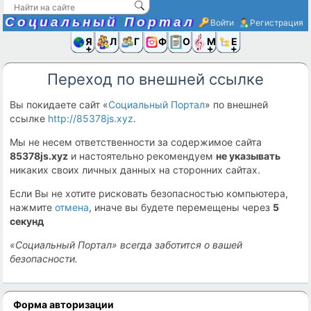
Социальный Портал
Войти
Регистрация
Я и
Люди
Группы
Фото
Объявлени
Музыка,D
Ещё
Переход по внешней ссылке
Вы покидаете сайт «
Социальный Портал
» по внешней
ссылке
http://85378js.xyz
.
Мы не несем ответственности за содержимое сайта
85378js.xyz
и настоятельно рекомендуем
не указывать
никаких своих личных данных на сторонних сайтах.
Если Вы не хотите рисковать безопасностью компьютера,
нажмите
отмена
, иначе вы будете перемещены через
5
секунд
«Социальный Портал» всегда заботится о вашей
безопасности.
Форма авторизации