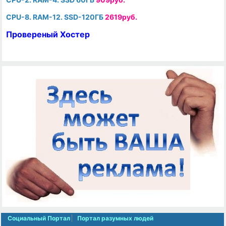
CPU-8. RAM-12. SSD-120ГБ
2619руб.
Провереный Хостер
Социальный Портал
Портал разумных людей