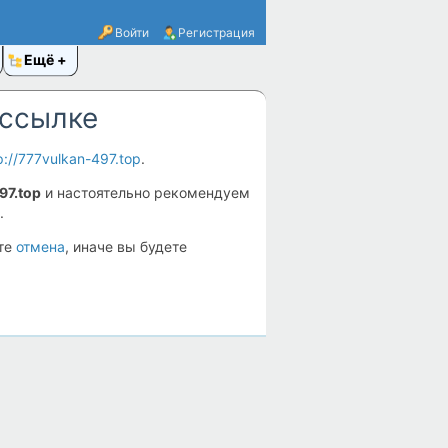
Войти
Регистрация
Ещё
 ссылке
p://777vulkan-497.top
.
97.top
и настоятельно рекомендуем
.
ите
отмена
, иначе вы будете