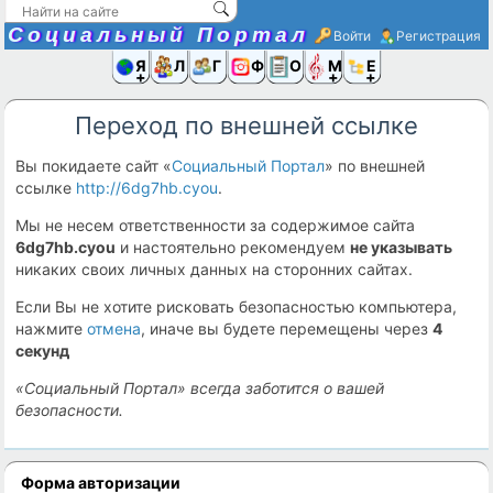
Социальный Портал
Войти
Регистрация
Я и
Люди
Группы
Фото
Объявлени
Музыка,D
Ещё
Переход по внешней ссылке
Вы покидаете сайт «
Социальный Портал
» по внешней
ссылке
http://6dg7hb.cyou
.
Мы не несем ответственности за содержимое сайта
6dg7hb.cyou
и настоятельно рекомендуем
не указывать
никаких своих личных данных на сторонних сайтах.
Если Вы не хотите рисковать безопасностью компьютера,
нажмите
отмена
, иначе вы будете перемещены через
4
секунд
«Социальный Портал» всегда заботится о вашей
безопасности.
Форма авторизации