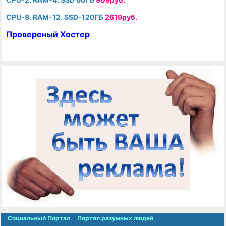
CPU-8. RAM-12. SSD-120ГБ
2619руб.
Провереный Хостер
Социальный Портал
Портал разумных людей