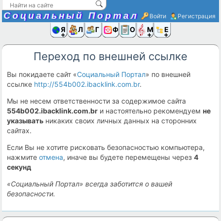
Социальный Портал
Войти
Регистрация
Я и
Люди
Группы
Фото
Объявлени
Музыка,D
Ещё
Переход по внешней ссылке
Вы покидаете сайт «
Социальный Портал
» по внешней
ссылке
http://554b002.ibacklink.com.br
.
Мы не несем ответственности за содержимое сайта
554b002.ibacklink.com.br
и настоятельно рекомендуем
не
указывать
никаких своих личных данных на сторонних
сайтах.
Если Вы не хотите рисковать безопасностью компьютера,
нажмите
отмена
, иначе вы будете перемещены через
4
секунд
«Социальный Портал» всегда заботится о вашей
безопасности.