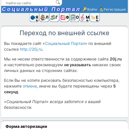
Социальный Портал
Войти
Регистрация
Я и
Люди
Группы
Фото
Объявлени
Музыка,D
Ещё
Переход по внешней ссылке
Вы покидаете сайт «
Социальный Портал
» по внешней
ссылке
http://20j.ru
.
Мы не несем ответственности за содержимое сайта
20j.ru
и настоятельно рекомендуем
не указывать
никаких своих
личных данных на сторонних сайтах.
Если Вы не хотите рисковать безопасностью компьютера,
нажмите
отмена
, иначе вы будете перемещены через
5
секунд
«Социальный Портал» всегда заботится о вашей
безопасности.
Форма авторизации