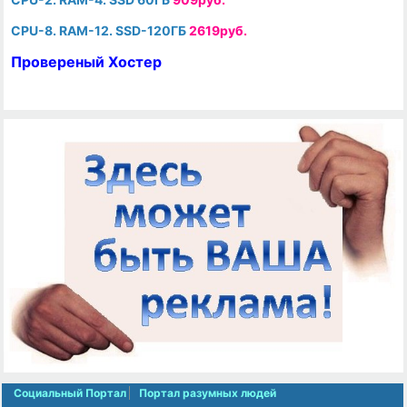
CPU-8. RAM-12. SSD-120ГБ
2619руб.
Провереный Хостер
Социальный Портал
Портал разумных людей