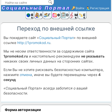
Социальный Портал
Войти
Регистрация
Я и
Люди
Группы
Фото
Объявлени
Музыка,D
Ещё
Переход по внешней ссылке
Вы покидаете сайт «
Социальный Портал
» по внешней
ссылке
http://1promokod.ru
.
Мы не несем ответственности за содержимое сайта
1promokod.ru
и настоятельно рекомендуем
не указывать
никаких своих личных данных на сторонних сайтах.
Если Вы не хотите рисковать безопасностью компьютера,
нажмите
отмена
, иначе вы будете перемещены через
4
секунд
«Социальный Портал» всегда заботится о вашей
безопасности.
Форма авторизации