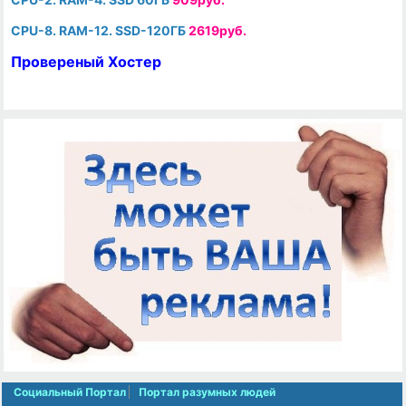
CPU-8. RAM-12. SSD-120ГБ
2619руб.
Провереный Хостер
Социальный Портал
Портал разумных людей